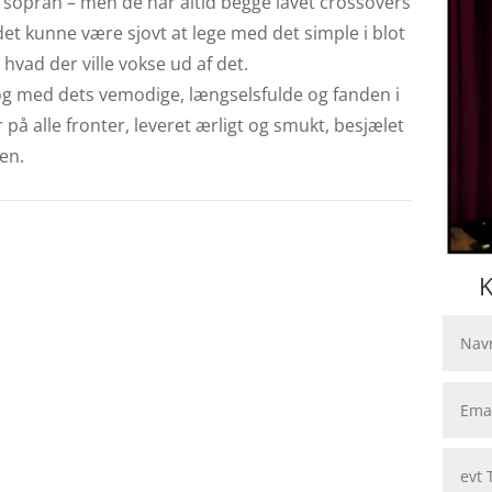
k sopran – men de har altid begge lavet crossovers
det kunne være sjovt at lege med det simple i blot
hvad der ville vokse ud af det.
og med dets vemodige, længselsfulde og fanden i
 på alle fronter, leveret ærligt og smukt, besjælet
en.