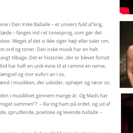
 i Den Irske Ballade – et univers fuld af krig,
glæde – fanges ind i et tonesprog, som gør det
er. Meget af det vi ikke siger højt eller taler om,
lem ord og toner. Den irske musik har en helt
ngt tilbage. Det er historier, der er blevet fortalt
ltid har haft en unik evne til at ramme en nerve,
længsel og stor eufori an i os.
pænd i musikken, der udvider, ophøjer og rører os.
nden
i musiklivet gennem mange år. Og Mads har
ve noget sammen”? – Ilia tog ham på ordet, og ud af
de, sprudlende, poetiske og levende ballade –