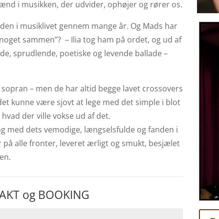
pænd i musikken, der udvider, ophøjer og rører os.
nden
i musiklivet gennem mange år. Og Mads har
ve noget sammen”? – Ilia tog ham på ordet, og ud af
de, sprudlende, poetiske og levende ballade –
k sopran – men de har altid begge lavet crossovers
det kunne være sjovt at lege med det simple i blot
hvad der ville vokse ud af det.
og med dets vemodige, længselsfulde og fanden i
 på alle fronter, leveret ærligt og smukt, besjælet
en.
AKT og BOOKING