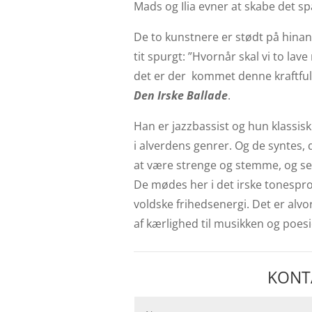
Mads og Ilia evner at skabe det s
De to kunstnere er stødt på hina
tit spurgt: ”Hvornår skal vi to la
det er der kommet denne kraftful
Den Irske Ballade
.
Han er jazzbassist og hun klassis
i alverdens genrer. Og de syntes, 
at være strenge og stemme, og se 
De mødes her i det irske tonespr
voldske frihedsenergi. Det er alvor
af kærlighed til musikken og poesi
KONT