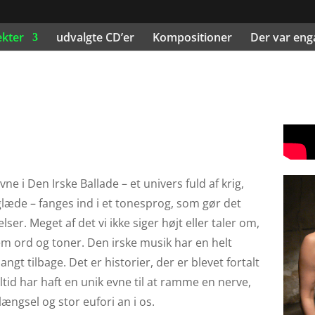
ekter
udvalgte CD’er
Kompositioner
Der var eng
 i Den Irske Ballade – et univers fuld af krig,
glæde – fanges ind i et tonesprog, som gør det
er. Meget af det vi ikke siger højt eller taler om,
lem ord og toner. Den irske musik har en helt
ngt tilbage. Det er historier, der er blevet fortalt
ltid har haft en unik evne til at ramme en nerve,
længsel og stor eufori an i os.