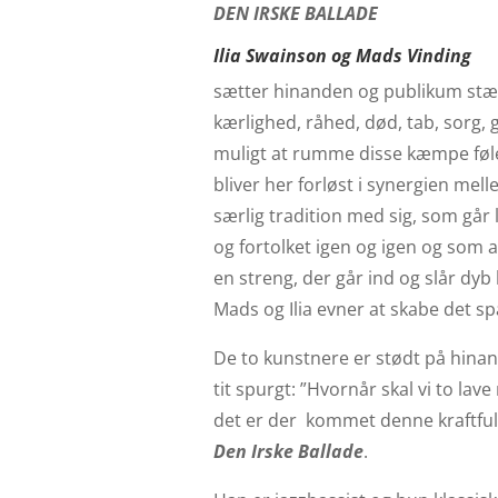
DEN IRSKE BALLADE
Ilia Swainson og Mads Vinding
sætter hinanden og publikum stævne
kærlighed, råhed, død, tab, sorg, 
muligt at rumme disse kæmpe følels
bliver her forløst i synergien mel
særlig tradition med sig, som går la
og fortolket igen og igen og som a
en streng, der går ind og slår dyb 
Mads og Ilia evner at skabe det s
De to kunstnere er stødt på hina
tit spurgt: ”Hvornår skal vi to la
det er der kommet denne kraftful
Den Irske Ballade
.