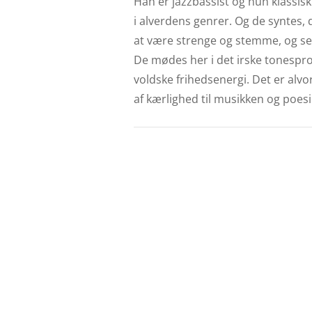
Han er jazzbassist og hun klassis
i alverdens genrer. Og de syntes, 
at være strenge og stemme, og se 
De mødes her i det irske tonespr
voldske frihedsenergi. Det er alvor
af kærlighed til musikken og poesi