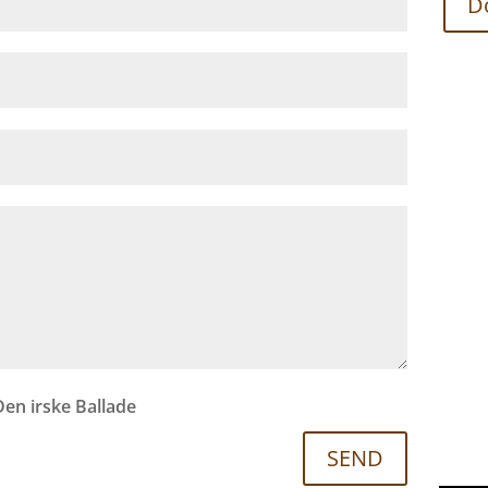
D
Den irske Ballade
SEND