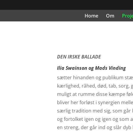
Home
Om
Proj
DEN IRSKE BALLADE
Ilia Swainson og Mads Vinding
sætter hinanden og publikum stævne
kærlighed, råhed, død, tab, sorg, 
muligt at rumme disse kæmpe følels
bliver her forløst i synergien mel
særlig tradition med sig, som går la
og fortolket igen og igen og som a
en streng, der går ind og slår dyb 