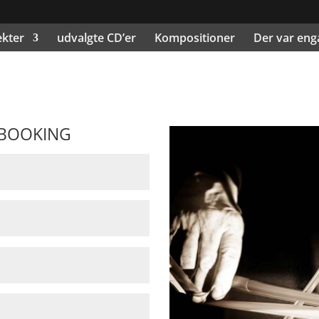
ekter
udvalgte CD’er
Kompositioner
Der var eng
 BOOKING